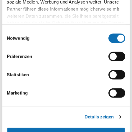
soziale Medien, Werbung und Analysen weiter. Unsere
Partner führen diese Informationen möglicherweise mit
Praxisbeispiele
weiteren Daten zusammen, die Sie ihnen bereitgestellt
haben oder die sie im Rahmen Ihrer Nutzung der Dienste
gesammelt haben.
Einwilligungsauswahl
Notwendig
Kontaktinformationen
Sie haben noch Fragen?
Präferenzen
Unsere Beratungshotline erreichen Sie
kostenfrei von
Montag bis Freitag jeweils von
9 bis 15 Uhr
.
Statistiken
Marketing
Agentur-Hotline
030 39001 170
Details zeigen
Oder schreiben Sie uns:
agentur@klimaschutz.de