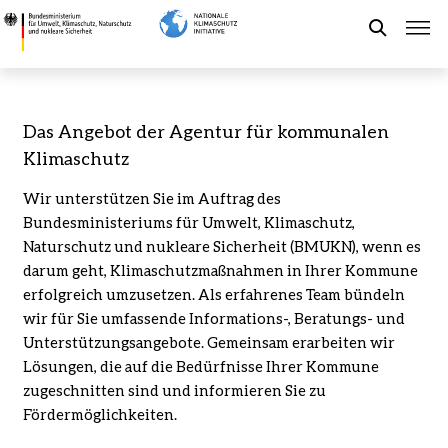
Direkt
Das
zum
Angebot
Suche
Inhalt
der
Agentur
für
Förderung der NKI
Das Angebot der Agentur für kommunalen
kommunalen
Klimaschutz
Klimaschutz
Kommunaler Klimaschutz
-
Wir unterstützen Sie im Auftrag des
Bundesministerium
Bundesministeriums für Umwelt, Klimaschutz,
für
Aktuelles
Naturschutz und nukleare Sicherheit (BMUKN), wenn es
Umwelt,
darum geht, Klimaschutzmaßnahmen in Ihrer Kommune
Klimaschutz,
erfolgreich umzusetzen. Als erfahrenes Team bündeln
Naturschutz
Leichte Sprache
wir für Sie umfassende Informations-, Beratungs- und
und
Unterstützungsangebote. Gemeinsam erarbeiten wir
nukleare
Lösungen, die auf die Bedürfnisse Ihrer Kommune
Sicherheit
zugeschnitten sind und informieren Sie zu
Fördermöglichkeiten.