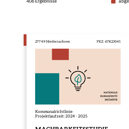
abge
406
Ergebnisse
27749 Niedersachsen
FKZ: 67K23041
Projektstatus:
abgeschlossen
Kommunalrichtlinie
Projektlaufzeit: 2024 - 2025