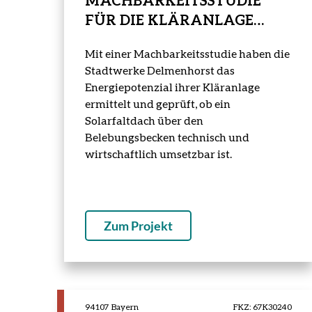
MACHBARKEITSSTUDIE
FÜR DIE KLÄRANLAGE
DELMENHORST
Mit einer Machbarkeitsstudie haben die
Stadtwerke Delmenhorst das
Energiepotenzial ihrer Kläranlage
ermittelt und geprüft, ob ein
Solarfaltdach über den
Belebungsbecken technisch und
wirtschaftlich umsetzbar ist.
Zum Projekt
94107 Bayern
FKZ: 67K30240