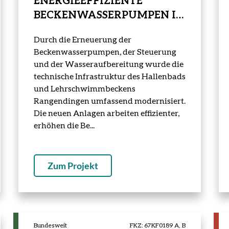
ENERGIEEFFIZIENTE
BECKENWASSERPUMPEN IN
RANGENDINGEN
Durch die Erneuerung der
Beckenwasserpumpen, der Steuerung
und der Wasseraufbereitung wurde die
technische Infrastruktur des Hallenbads
und Lehrschwimmbeckens
Rangendingen umfassend modernisiert.
Die neuen Anlagen arbeiten effizienter,
erhöhen die Be...
Zum Projekt
Bundesweit
FKZ: 67KF0189 A, B