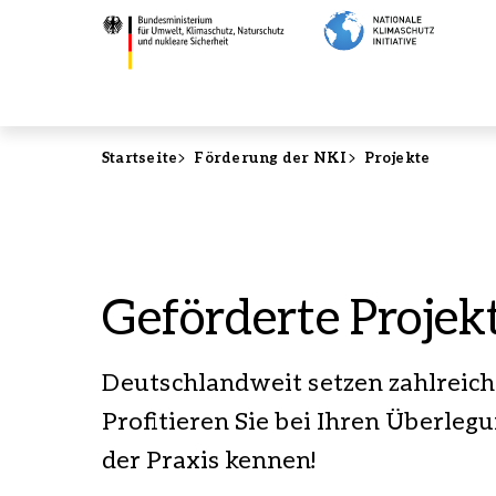
Direkt
Projekte
zum
-
Inhalt
Bundesministerium
für
Umwelt,
Klimaschutz,
Startseite
Förderung der NKI
Projekte
Naturschutz
und
nukleare
Sicherheit
Geförderte Projek
Deutschlandweit setzen zahlreich
Profitieren Sie bei Ihren Überleg
der Praxis kennen!