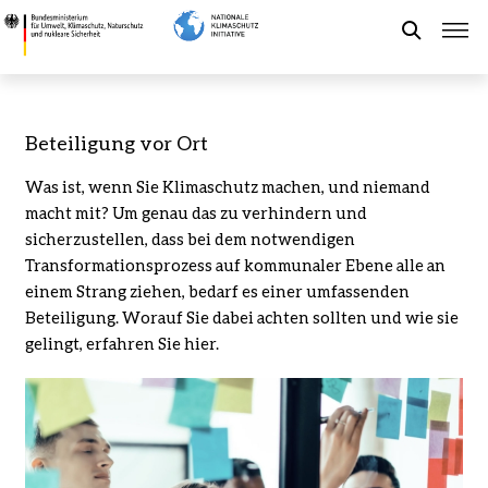
Direkt
Beteiligung
zum
vor
Suche
Inhalt
Ort
-
Bundesministerium
Förderung der NKI
Beteiligung vor Ort
für
Umwelt,
Was ist, wenn Sie Klimaschutz machen, und niemand
Kommunaler Klimaschutz
Klimaschutz,
macht mit? Um genau das zu verhindern und
Naturschutz
sicherzustellen, dass bei dem notwendigen
und
Aktuelles
Transformationsprozess auf kommunaler Ebene alle an
nukleare
einem Strang ziehen, bedarf es einer umfassenden
Sicherheit
Beteiligung. Worauf Sie dabei achten sollten und wie sie
Leichte Sprache
gelingt, erfahren Sie hier.