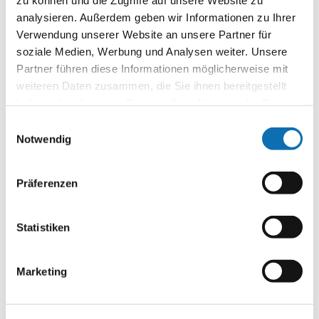
analysieren. Außerdem geben wir Informationen zu Ihrer
Verwendung unserer Website an unsere Partner für
Miteinander reden und voneinander
soziale Medien, Werbung und Analysen weiter. Unsere
lernen: gemeinsame Willensbildung
Partner führen diese Informationen möglicherweise mit
weiteren Daten zusammen, die Sie ihnen bereitgestellt
haben oder die sie im Rahmen Ihrer Nutzung der Dienste
gesammelt haben.
Beteiligungskultur
Einwilligungsauswahl
Notwendig
Präferenzen
Alles neu? Umbruchprozesse nutzen und
gestalten
Statistiken
Zusammenarbeit von A bis Z: Multi-
Marketing
Akteurs-Partnerschaften aufbauen und
intensivieren