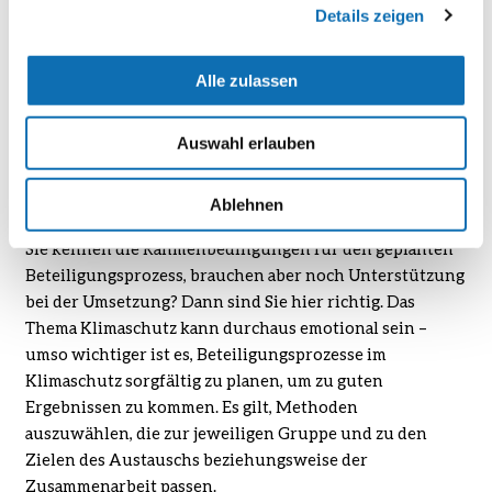
Details zeigen
Konflikte bearbeiten
Alle zulassen
Auswahl erlauben
Methoden zur Umsetzung des
Beteiligungsprozesses
Ablehnen
Sie kennen die Rahmenbedingungen für den geplanten
Beteiligungsprozess, brauchen aber noch Unterstützung
bei der Umsetzung? Dann sind Sie hier richtig. Das
Thema Klimaschutz kann durchaus emotional sein –
umso wichtiger ist es, Beteiligungsprozesse im
Klimaschutz sorgfältig zu planen, um zu guten
Ergebnissen zu kommen. Es gilt, Methoden
auszuwählen, die zur jeweiligen Gruppe und zu den
Zielen des Austauschs beziehungsweise der
Zusammenarbeit passen.