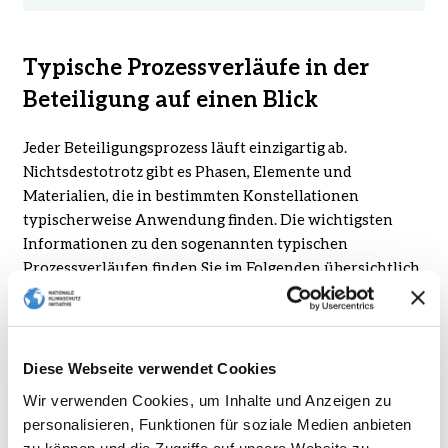
Typische Prozessverläufe in der
Beteiligung auf einen Blick
Jeder Beteiligungsprozess läuft einzigartig ab.
Nichtsdestotrotz gibt es Phasen, Elemente und
Materialien, die in bestimmten Konstellationen
typischerweise Anwendung finden. Die wichtigsten
Informationen zu den sogenannten typischen
Prozessverläufen finden Sie im Folgenden übersichtlich
zusammengestellt. Die Verläufe wurden im Projekt
„Klima-KomPakt“ gemeinsam mit Kommunen erprobt
und weiterentwickelt.
Diese Webseite verwendet Cookies
Wir verwenden Cookies, um Inhalte und Anzeigen zu
Kurz und bündig: Menschen durch
personalisieren, Funktionen für soziale Medien anbieten
Aktionstage beteiligen
zu können und die Zugriffe auf unsere Website zu