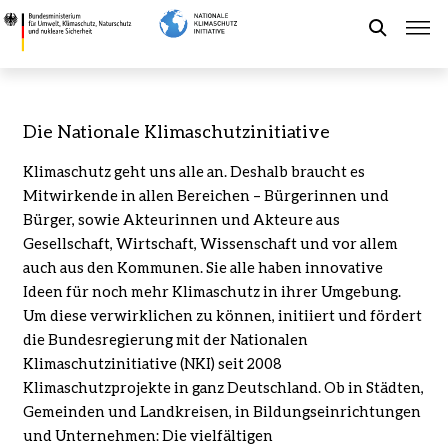
Direkt
Über
zum
die
Suche
Inhalt
NKI
&
Dashboard
Förderung der NKI
Die Nationale Klimaschutzinitiative
-
Bundesministerium
Klimaschutz geht uns alle an. Deshalb braucht es
Kommunaler Klimaschutz
für
Mitwirkende in allen Bereichen – Bürgerinnen und
Umwelt,
Bürger, sowie Akteurinnen und Akteure aus
Klimaschutz,
Aktuelles
Gesellschaft, Wirtschaft, Wissenschaft und vor allem
Naturschutz
auch aus den Kommunen. Sie alle haben innovative
und
Ideen für
noch mehr Klimaschutz
in ihrer Umgebung.
nukleare
Leichte Sprache
Um diese verwirklichen zu können, initiiert und fördert
Sicherheit
die Bundesregierung mit der Nationalen
Klimaschutzinitiative (NKI) seit 2008
Klimaschutzprojekte in ganz Deutschland.
Ob in
Städten,
Gemeinden und
Landkreisen, in Bildungseinrichtungen
und
Unternehmen
: Die
vielfältigen