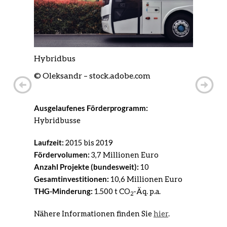
Hybridbus
Ideenwet
e
© Oleksandr – stock.adobe.com
© iStock
Vo
Zurück
Ausgelaufenes Förderprogramm:
Ausgelau
Hybridbusse
Kleinser
Laufzeit:
2015 bis 2019
Laufzeit:
o
Fördervolumen:
3,7 Millionen Euro
Fördervo
Anzahl Projekte (bundesweit):
10
Anzahl Pr
n Euro
Gesamtinvestitionen:
10,6 Millionen Euro
Gesamtin
p.a.
THG-Minderung:
1.500 t CO
-Äq. p.a.
THG-Min
2
ier
.
Nähere Informationen finden Sie
hier
.
Nähere I