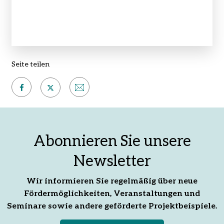
Seite teilen
Auf
Per
Auf
Facebook
E-
X
teilen
Mail
teilen
Abonnieren Sie unsere
empfehlen
Newsletter
Wir informieren Sie regelmäßig über neue
Fördermöglichkeiten, Veranstaltungen und
Seminare sowie andere geförderte Projektbeispiele.