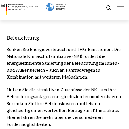
Direkt
Beleuchtung
zum
-
Suche
Inhalt
Bundesministerium
für
Umwelt,
Förderung der NKI
Beleuchtung
Klimaschutz,
Naturschutz
Senken Sie Energieverbrauch und THG-Emissionen: Die
Kommunaler Klimaschutz
und
Nationale Klimaschutzinitiative (NKI) fördert die
nukleare
energieeffiziente Sanierung der Beleuchtung im Innen-
Sicherheit
Aktuelles
und Außenbereich – auch an Fahrradwegen in
Kombination mit weiteren Maßnahmen.
Leichte Sprache
Nutzen Sie die attraktiven Zuschüsse der NKI, um Ihre
Beleuchtungsanlagen energieeffizient zu modernisieren.
So senken Sie Ihre Betriebskosten und leisten
gleichzeitig einen wertvollen Beitrag zum Klimaschutz.
Hier erfahren Sie mehr über die verschiedenen
Fördermöglichkeiten: