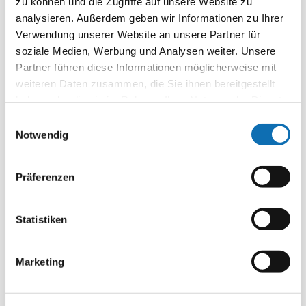
zu können und die Zugriffe auf unsere Website zu
kommunalen Klimaschutz
analysieren. Außerdem geben wir Informationen zu Ihrer
Verwendung unserer Website an unsere Partner für
Richtlinie zur Bundesförderung kommunaler
soziale Medien, Werbung und Analysen weiter. Unsere
Klimaschutz (Kommunalrichtlinie)
Partner führen diese Informationen möglicherweise mit
weiteren Daten zusammen, die Sie ihnen bereitgestellt
pdf | 608.87 KB
haben oder die sie im Rahmen Ihrer Nutzung der Dienste
Download
gesammelt haben.
Einwilligungsauswahl
Notwendig
Technischer Annex der Kommunalrichtlinie:
inhaltliche und technische Mindestanforderungen
Präferenzen
pdf | 318.30 KB
Download
Statistiken
Förderquotentabelle Kommunalrichtlinie
Marketing
(11/2024)
pdf | 32.54 KB
Download