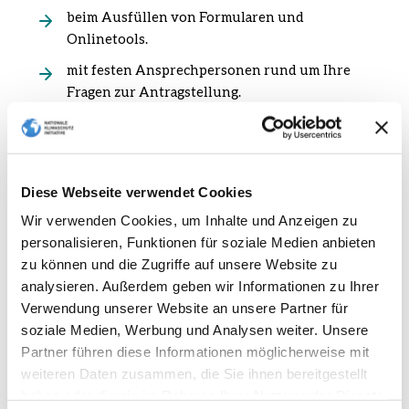
beim Ausfüllen von Formularen und
Onlinetools.
mit festen Ansprechpersonen rund um Ihre
Fragen zur Antragstellung.
bei Fragen zur Durchführung Ihres Projekts,
zum Beispiel zu förderfähigen Ausgaben,
Fristen und Vorgaben für den Projektverlauf.
Diese Webseite verwendet Cookies
bei Änderungen oder Herausforderungen im
laufenden Projekt.
Wir verwenden Cookies, um Inhalte und Anzeigen zu
personalisieren, Funktionen für soziale Medien anbieten
beim Erstellen und Einreichen von
zu können und die Zugriffe auf unsere Website zu
Verwendungsnachweisen.
analysieren. Außerdem geben wir Informationen zu Ihrer
Verwendung unserer Website an unsere Partner für
soziale Medien, Werbung und Analysen weiter. Unsere
Partner führen diese Informationen möglicherweise mit
weiteren Daten zusammen, die Sie ihnen bereitgestellt
Hier finden Sie die
haben oder die sie im Rahmen Ihrer Nutzung der Dienste