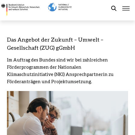
Direkt
Das
zum
Angebot
Suche
Inhalt
der
ZUG
-
Förderung der NKI
Das Angebot der Zukunft – Umwelt –
Bundesministerium
Gesellschaft (ZUG) gGmbH
für
Kommunaler Klimaschutz
Umwelt,
Im Auftrag des Bundes sind wir bei zahlreichen
Klimaschutz,
Förderprogrammen der Nationalen
Naturschutz
Aktuelles
Klimaschutzinitiative (NKI) Ansprechpartnerin zu
und
Förderanträgen und Projektumsetzung.
nukleare
Sicherheit
Leichte Sprache