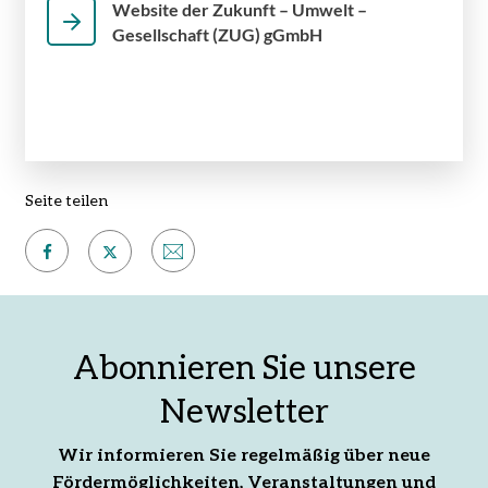
Website der Zukunft – Umwelt –
Gesellschaft (ZUG) gGmbH
Seite teilen
Auf
Per
Auf
Facebook
E-
X
teilen
Mail
teilen
Abonnieren Sie unsere
empfehlen
Newsletter
Wir informieren Sie regelmäßig über neue
Fördermöglichkeiten, Veranstaltungen und