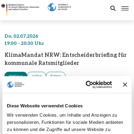
Direkt
KlimaMandat
zum
NRW:
Suche
Inhalt
Entscheiderbriefing
für
kommunale
Förderung der NKI
Do, 02.07.2026
Ratsmitglieder
19:00 - 20:30 Uhr
-
Kommunaler Klimaschutz
KlimaMandat NRW: Entscheiderbriefing für
Bundesministerium
kommunale Ratsmitglieder
für
Umwelt,
Aktuelles
Webinar
online
Extern
Klimaschutz,
Naturschutz
Wie können Kommunen Klimaschutz wirksam
und
Leichte Sprache
voranbringen – auch bei knappen Kassen und begrenzten
nukleare
personellen Ressourcen? Das Entscheiderbriefing von
Diese Webseite verwendet Cookies
Sicherheit
NRW.Energy4Climate mit Beteiligung der Agentur für
Wir verwenden Cookies, um Inhalte und Anzeigen zu
kommunalen Klimaschutz vermittelt ehrenamtlichen
personalisieren, Funktionen für soziale Medien anbieten
Ratsmitgliedern einen praxisnahen Einstieg in die
zu können und die Zugriffe auf unsere Website zu
zentralen Handlungsfelder des kommunalen