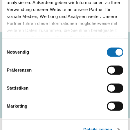
Klimaschutzes.
analysieren. Außerdem geben wir Informationen zu Ihrer
Verwendung unserer Website an unsere Partner für
soziale Medien, Werbung und Analysen weiter. Unsere
Partner führen diese Informationen möglicherweise mit
Zum Kalender hinzufügen
weiteren Daten zusammen, die Sie ihnen bereitgestellt
haben oder die sie im Rahmen Ihrer Nutzung der Dienste
gesammelt haben.
Einwilligungsauswahl
Abonnieren Sie unsere
Notwendig
Newsletter
Präferenzen
Wir informieren Sie regelmäßig über neue
Fördermöglichkeiten, Veranstaltungen und
Statistiken
Seminare sowie andere geförderte Projektbeispiele.
Newsletter bestellen
Marketing
Details zeigen