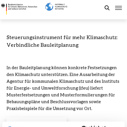
Direkt
Steuerungsinstrument
zum
für
Suche
Inhalt
mehr
Klimaschutz:
Verbindliche
Förderung der NKI
Steuerungsinstrument für mehr Klimaschutz:
Bauleitplanung
Verbindliche Bauleitplanung
-
Kommunaler Klimaschutz
Bundesministerium
für
Umwelt,
In der Bauleitplanung können konkrete Festsetzungen
Aktuelles
Klimaschutz,
den Klimaschutz unterstützen. Eine Ausarbeitung der
Naturschutz
Agentur für kommunalen Klimaschutz und des Instituts
und
Leichte Sprache
für Energie- und Umweltforschung (ifeu) liefert
nukleare
Musterfestsetzungen und Musterformulierungen für
Sicherheit
Bebauungspläne und Beschlussvorlagen sowie
Praxisbeispiele für die Umsetzung vor Ort.