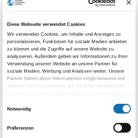
Diese Webseite verwendet Cookies
Wir verwenden Cookies, um Inhalte und Anzeigen zu
personalisieren, Funktionen für soziale Medien anbieten
zu können und die Zugriffe auf unsere Website zu
analysieren. Außerdem geben wir Informationen zu Ihrer
Verwendung unserer Website an unsere Partner für
soziale Medien, Werbung und Analysen weiter. Unsere
Partner führen diese Informationen möglicherweise mit
weiteren Daten zusammen, die Sie ihnen bereitgestellt
haben oder die sie im Rahmen Ihrer Nutzung der Dienste
2025 | Agentur für kommunalen Klimaschutz
zip | 3.36
gesammelt haben.
Einwilligungsauswahl
MB
Notwendig
Download
Präferenzen