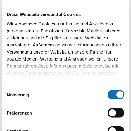
Kommunalrichtlinie für die NKI administriert, versendet
Bescheide ebenfalls ausschließlich online. Das spart Zeit
Diese Webseite verwendet Cookies
und Ressourcen – auf beiden Seiten.
Wir verwenden Cookies, um Inhalte und Anzeigen zu
Individuelle Beratung im
personalisieren, Funktionen für soziale Medien anbieten
Antragsprozess
zu können und die Zugriffe auf unsere Website zu
analysieren. Außerdem geben wir Informationen zu Ihrer
Verwendung unserer Website an unsere Partner für
Kommunen und kommunale Akteure profitieren
soziale Medien, Werbung und Analysen weiter. Unsere
während des gesamten Antragsprozesses von einer
Partner führen diese Informationen möglicherweise mit
individuellen Beratung: Feste Ansprechpartnerinnen
weiteren Daten zusammen, die Sie ihnen bereitgestellt
und Ansprechpartner der ZUG begleiten sie persönlich
haben oder die sie im Rahmen Ihrer Nutzung der Dienste
und gehen den Förderantrag vor der Einreichung
gesammelt haben.
gemeinsam mit den Antragstellenden auf Wunsch
Einwilligungsauswahl
Schritt für Schritt durch. So lassen sich formale Fehler
Notwendig
vermeiden und offene Fragen frühzeitig klären.
Präferenzen
Neuanträge werden innerhalb von fünf Monaten
bewilligt. Nur in Einzelfällen kann die Bearbeitung
länger dauern.
Statistiken