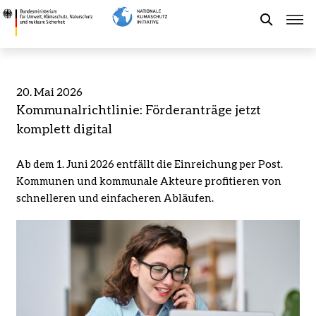
Direkt
Kommunalrichtlinie:
zum
Förderanträge
Suche
Inhalt
jetzt
komplett
digital
Förderung der NKI
20. Mai 2026
-
Kommunalrichtlinie: Förderanträge jetzt
Bundesministerium
Kommunaler Klimaschutz
komplett digital
für
Umwelt,
Ab dem 1. Juni 2026 entfällt die Einreichung per Post.
Klimaschutz,
Aktuelles
Kommunen und kommunale Akteure profitieren von
Naturschutz
schnelleren und einfacheren Abläufen.
und
nukleare
Leichte Sprache
Sicherheit