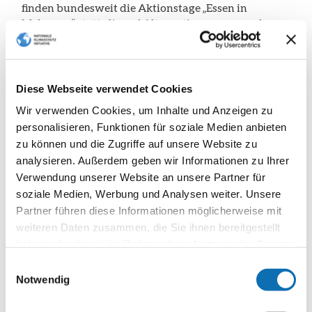
finden bundesweit die Aktionstage „Essen in
Mehrweg“ statt, die auf Alternativen zu umwel…
Diese Webseite verwendet Cookies
Wir verwenden Cookies, um Inhalte und Anzeigen zu
personalisieren, Funktionen für soziale Medien anbieten
zu können und die Zugriffe auf unsere Website zu
26
analysieren. Außerdem geben wir Informationen zu Ihrer
Verwendung unserer Website an unsere Partner für
APRIL
soziale Medien, Werbung und Analysen weiter. Unsere
2022
Partner führen diese Informationen möglicherweise mit
26.
weiteren Daten zusammen, die Sie ihnen bereitgestellt
April
haben oder die sie im Rahmen Ihrer Nutzung der Dienste
2022
SK:KK-News
gesammelt haben.
Einwilligungsauswahl
Notwendig
Neues vom SK:KK – Ausgabe
03/2022