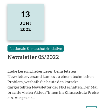
13
JUNI
2022
13.
Juni
2022
Nationale Klimaschutzinitiative
Newsletter 05/2022
Liebe Leserin, lieber Leser, beim letzten
Newsletterversand kam es zu einem technischen
Problem, weshalb Sie heute den korrekt
dargestellten Newsletter der NKI erhalten. Der Mai
brachte vielen Akteur*innen im Klimaschutz Preise
ein. Ausgezeic…