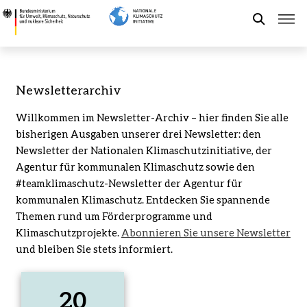
Direkt
Newsletterarchiv
zum
-
Suche
Inhalt
Bundesministerium
für
Umwelt,
Förderung der NKI
Newsletterarchiv
Klimaschutz,
Naturschutz
Willkommen im Newsletter-Archiv – hier finden Sie alle
Kommunaler Klimaschutz
und
bisherigen Ausgaben unserer drei Newsletter: den
nukleare
Newsletter der Nationalen Klimaschutzinitiative, der
Sicherheit
Aktuelles
Agentur für kommunalen Klimaschutz sowie den
#teamklimaschutz-Newsletter der Agentur für
kommunalen Klimaschutz. Entdecken Sie spannende
Leichte Sprache
Themen rund um Förderprogramme und
Klimaschutzprojekte.
Abonnieren Sie unsere Newsletter
und bleiben Sie stets informiert.
20