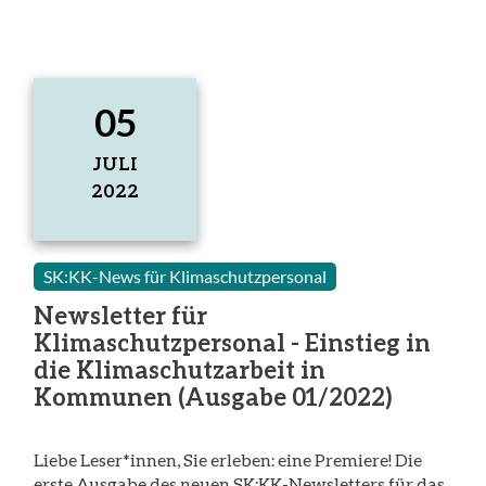
05
JULI
2022
5.
Juli
2022
SK:KK-News für Klimaschutzpersonal
Newsletter für
Klimaschutzpersonal - Einstieg in
die Klimaschutzarbeit in
Kommunen (Ausgabe 01/2022)
Liebe Leser*innen, Sie erleben: eine Premiere! Die
erste Ausgabe des neuen SK:KK-Newsletters für das