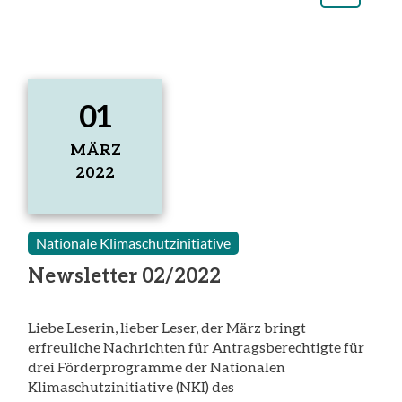
01
MÄRZ
2022
1.
März
2022
Nationale Klimaschutzinitiative
Newsletter 02/2022
Liebe Leserin, lieber Leser, der März bringt
erfreuliche Nachrichten für Antragsberechtigte für
drei Förderprogramme der Nationalen
Klimaschutzinitiative (NKI) des