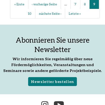
Erste
« Erste
Vorherige
‹ vorherige Seite
…
Seite
7
Seite
8
Seite
9
Seite
Seite
10
Seite
Nächste
nächste Seite ›
Letzte
Letzte »
Seite
Seite
Abonnieren Sie unsere
Newsletter
Wir informieren Sie regelmäßig über neue
Fördermöglichkeiten, Veranstaltungen und
Seminare sowie andere geförderte Projektbeispiele.
Newsletter bestellen