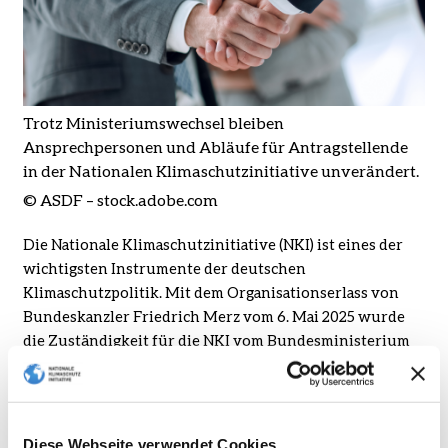
Trotz Ministeriumswechsel bleiben
Ansprechpersonen und Abläufe für Antragstellende
in der Nationalen Klimaschutzinitiative unverändert.
© ASDF – stock.adobe.com
Die Nationale Klimaschutzinitiative (NKI) ist eines der
wichtigsten Instrumente der deutschen
Klimaschutzpolitik. Mit dem Organisationserlass von
Bundeskanzler Friedrich Merz vom 6. Mai 2025 wurde
die Zuständigkeit für die NKI vom Bundesministerium
für Wirtschaft und Energie (BMWE) auf das
Bundesministerium für Umwelt, Klimaschutz,
Naturschutz und nukleare Sicherheit (BMUKN)
übertragen.
Diese Webseite verwendet Cookies