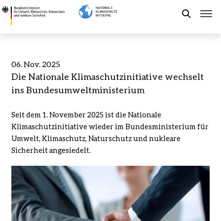
Direkt
Die
zum
Nationale
Suche
Inhalt
Klimaschutzinitiative
wechselt
ins
Förderung der NKI
06. Nov. 2025
Bundesumweltministerium
Die Nationale Klimaschutzinitiative wechselt
-
Kommunaler Klimaschutz
ins Bundesumweltministerium
Bundesministerium
für
Seit dem 1. November 2025 ist die Nationale
Umwelt,
Aktuelles
Klimaschutzinitiative wieder im Bundesministerium für
Klimaschutz,
Umwelt, Klimaschutz, Naturschutz und nukleare
Naturschutz
Sicherheit angesiedelt.
und
Leichte Sprache
nukleare
Sicherheit