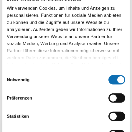
Wir verwenden Cookies, um Inhalte und Anzeigen zu
Für Antragstellende ändert sich durch den
personalisieren, Funktionen für soziale Medien anbieten
Ministeriumswechsel nichts.
zu können und die Zugriffe auf unsere Website zu
analysieren. Außerdem geben wir Informationen zu Ihrer
Im Zuge des Übergangs der NKI ins
Verwendung unserer Website an unsere Partner für
Bundesumweltministerium wurden die Logos für die
soziale Medien, Werbung und Analysen weiter. Unsere
Öffentlichkeitsarbeit angepasst. Zusammen mit
Partner führen diese Informationen möglicherweise mit
entsprechenden Gestaltungshinweisen stehen die
weiteren Daten zusammen, die Sie ihnen bereitgestellt
neuen Logos in verschiedenen Formaten in der
haben oder die sie im Rahmen Ihrer Nutzung der Dienste
Mediathek der NKI-Website
zur Verfügung.
gesammelt haben.
Einwilligungsauswahl
Mit dem Ressortwechsel sind nun alle drei
Notwendig
Klimaschutzinitiativen – neben der NKI auch die
Europäische Klimaschutzinitiative (EUKI) und die
Präferenzen
Internationale Klimaschutzinitiative (IKI) – wieder in
einem Ministerium vereint.
Statistiken
Weiterführende Informationen