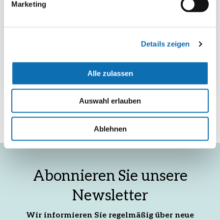
Marketing
Mediathek der NKI-Webseite
Details zeigen
Alle zulassen
Seite teilen
Auswahl erlauben
Ablehnen
Auf
Per
Auf
Facebook
E-
X
teilen
Mail
teilen
Abonnieren Sie unsere
empfehlen
Newsletter
Wir informieren Sie regelmäßig über neue