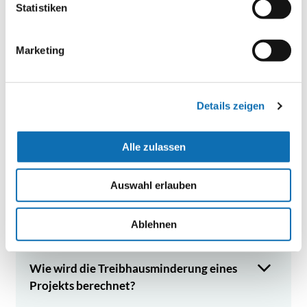
Statistiken
Das Projekt wurde als Beihilfe eingestuft.
Marketing
Was bedeutet das für die Förderung?
Details zeigen
Was bedeutet „Entfaltung des
Transformationspotenzials“?
Alle zulassen
Auswahl erlauben
Was bedeuten „Mainstreaming“ und
„Umsetzungsorientierung“?
Ablehnen
Wie wird die Treibhausminderung eines
Projekts berechnet?