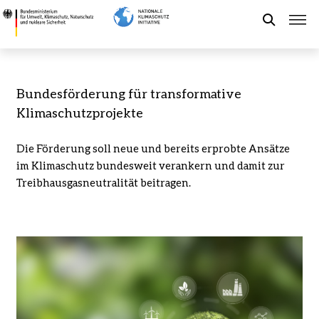
Direkt
Transformative
zum
Klimaschutzprojekte
Suche
Inhalt
-
Bundesministerium
für
Förderung der NKI
Bundesförderung für transformative
Umwelt,
Klimaschutzprojekte
Klimaschutz,
Kommunaler Klimaschutz
Naturschutz
Die Förderung soll neue und bereits erprobte Ansätze
und
im Klimaschutz bundesweit verankern und damit zur
nukleare
Aktuelles
Treibhausgasneutralität beitragen.
Sicherheit
Leichte Sprache