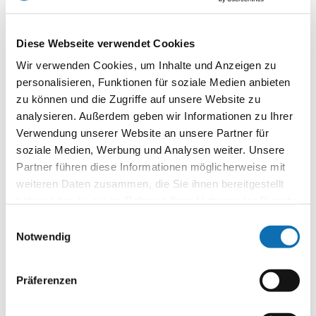
Welche formellen Voraussetzungen
müssen erfüllt sein?
Diese Webseite verwendet Cookies
Wir verwenden Cookies, um Inhalte und Anzeigen zu
personalisieren, Funktionen für soziale Medien anbieten
zu können und die Zugriffe auf unsere Website zu
Wie soll ein Projekt aufgebaut sein?
analysieren. Außerdem geben wir Informationen zu Ihrer
Verwendung unserer Website an unsere Partner für
soziale Medien, Werbung und Analysen weiter. Unsere
Gibt es eine Mindestzuwendungssume?
Partner führen diese Informationen möglicherweise mit
weiteren Daten zusammen, die Sie ihnen bereitgestellt
haben oder die sie im Rahmen Ihrer Nutzung der Dienste
gesammelt haben.
Gibt es eine maximale Fördersumme?
Einwilligungsauswahl
Notwendig
Präferenzen
Was ist staatliche Beihilfe und was
bedeutet das für das Projekt?