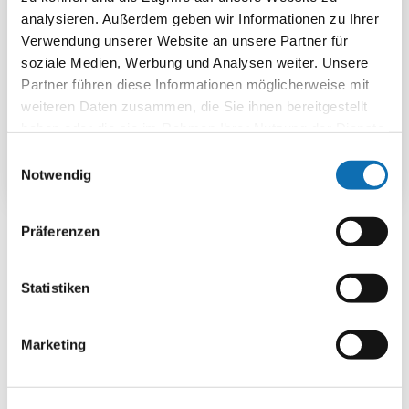
analysieren. Außerdem geben wir Informationen zu Ihrer
Klärschlammverwertung
Verwendung unserer Website an unsere Partner für
xlsx | 4.13 MB
soziale Medien, Werbung und Analysen weiter. Unsere
Download
Partner führen diese Informationen möglicherweise mit
weiteren Daten zusammen, die Sie ihnen bereitgestellt
haben oder die sie im Rahmen Ihrer Nutzung der Dienste
gesammelt haben.
Einwilligungsauswahl
Notwendig
Präferenzen
Ihr Ansprechpartner
Statistiken
Zukunft – Umwelt –
Gesellschaft (ZUG) gGmbH
Marketing