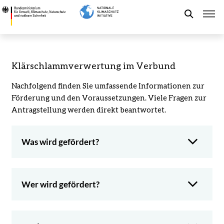
Direkt
4.2.7
zum
a)
Suche
Inhalt
Klärschlammverwertung
im
Verbund
Förderung der NKI
Klärschlammverwertung im Verbund
-
Bundesministerium
Nachfolgend finden Sie umfassende Informationen zur
Kommunaler Klimaschutz
für
Förderung und den Voraussetzungen. Viele Fragen zur
Umwelt,
Antragstellung werden direkt beantwortet.
Klimaschutz,
Aktuelles
Naturschutz
Was wird gefördert?
und
nukleare
Leichte Sprache
Sicherheit
Wer wird gefördert?