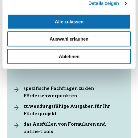
030 - 72618 - 0880
Details zeigen
Alle zulassen
nki-
kommunalrichtlinie@z-u-
Auswahl erlauben
g.org
Ablehnen
Kommen Sie mit uns ins Gespräch über
spezifische Fachfragen zu den
Förderschwerpunkten
zuwendungsfähige Ausgaben für Ihr
Förderprojekt
das Ausfüllen von Formularen und
online-Tools