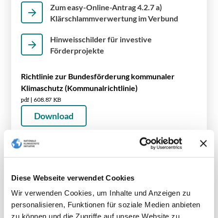
Zum easy-Online-Antrag 4.2.7 a)
Klärschlammverwertung im Verbund
Hinweisschilder für investive
Förderprojekte
Richtlinie zur Bundesförderung kommunaler
Klimaschutz (Kommunalrichtlinie)
pdf | 608.87 KB
Download
Technischer Annex der Kommunalrichtlinie:
inhaltliche und technische Mindestanforderungen
pdf | 318.30 KB
Diese Webseite verwendet Cookies
Download
Wir verwenden Cookies, um Inhalte und Anzeigen zu
personalisieren, Funktionen für soziale Medien anbieten
zu können und die Zugriffe auf unsere Website zu
Vorhabenschreibung 4.2.7a