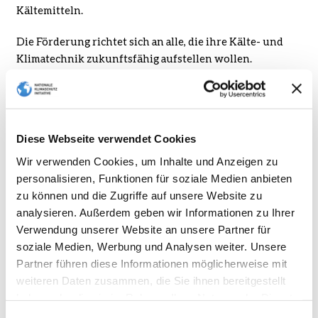
Kältemitteln.
Die Förderung richtet sich an alle, die ihre Kälte- und
Klimatechnik zukunftsfähig aufstellen wollen.
Unterstützt werden neue Anlagen und der Austausch
bestehender Technik. Auch die Einbindung
erneuerbarer Energien gehört dazu. Darüber hinaus
fördert die Richtlinie stationäre Wärmepumpen, die
Diese Webseite verwendet Cookies
Abwärme nutzbar machen.
Wir verwenden Cookies, um Inhalte und Anzeigen zu
Nicht-halogenierten Kältemitteln kommt dabei eine
personalisieren, Funktionen für soziale Medien anbieten
zentrale Rolle zu. Sie kommen ohne Fluor und Chlor aus,
zu können und die Zugriffe auf unsere Website zu
belasten das Klima deutlich weniger und zählen nicht zu
analysieren. Außerdem geben wir Informationen zu Ihrer
den PFAS, den sogenannten Ewigkeits-Chemikalien.
Verwendung unserer Website an unsere Partner für
Zum Einsatz kommen zum Beispiel CO₂, Ammoniak,
soziale Medien, Werbung und Analysen weiter. Unsere
Propan oder Isobutan.
Partner führen diese Informationen möglicherweise mit
weiteren Daten zusammen, die Sie ihnen bereitgestellt
Von der Förderung profitieren Unternehmen,
haben oder die sie im Rahmen Ihrer Nutzung der Dienste
gemeinnützige Organisationen, Kommunen, kommunale
gesammelt haben.