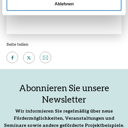
NKI
Ablehnen
Seite teilen
Auf
Per
Auf
Facebook
E-
X
teilen
Mail
teilen
Abonnieren Sie unsere
empfehlen
Newsletter
Wir informieren Sie regelmäßig über neue
Fördermöglichkeiten, Veranstaltungen und
Seminare sowie andere geförderte Projektbeispiele.