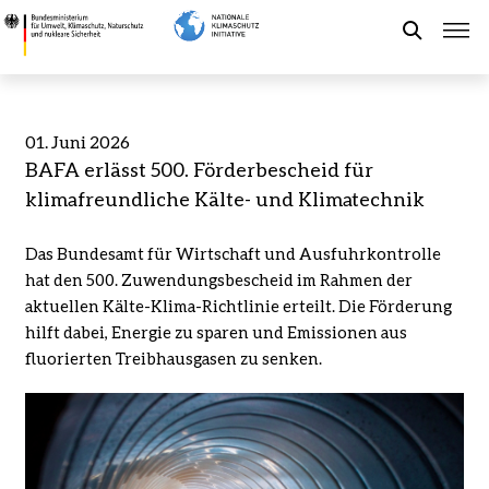
Direkt
BAFA
zum
erlässt
Suche
Inhalt
500.
Förderbescheid
für
Förderung der NKI
01. Juni 2026
klimafreundliche
BAFA erlässt 500. Förderbescheid für
Kälte-
Kommunaler Klimaschutz
klimafreundliche Kälte- und Klimatechnik
und
Klimatechnik
Das Bundesamt für Wirtschaft und Ausfuhrkontrolle
-
Aktuelles
hat den 500. Zuwendungsbescheid im Rahmen der
Bundesministerium
aktuellen Kälte-Klima-Richtlinie erteilt. Die Förderung
für
hilft dabei, Energie zu sparen und Emissionen aus
Umwelt,
Leichte Sprache
fluorierten Treibhausgasen zu senken.
Klimaschutz,
Naturschutz
und
nukleare
Sicherheit