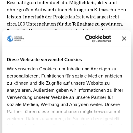
Beschäftigten individuell die Möglichkeit, aktiv und
ohne großen Aufwand einen Beitrag zum Klimaschutz zu
leisten. Innerhalb der Projektlaufzeit wird angestrebt
circa 100 Unternehmen für die Teilnahme zu gewinnen.
Durch die Umsetzung dieser minimalsten und
nichtinvestiven Maßnahmen sollen in drei Jahren
schätzungsweise circa 3.300 Tonnen CO
vermieden
2
werden.
Diese Webseite verwendet Cookies
Der Effekt des Projekts liegt in der Sensibilisierung für
Wir verwenden Cookies, um Inhalte und Anzeigen zu
das Thema Klimaschutz, der Änderung des
personalisieren, Funktionen für soziale Medien anbieten
Nutzerverhaltens und dem effizienten Umgang mit
zu können und die Zugriffe auf unsere Website zu
Ressourcen – was auch im privaten Umfeld positiv
analysieren. Außerdem geben wir Informationen zu Ihrer
weitergetragen wird.
Verwendung unserer Website an unsere Partner für
soziale Medien, Werbung und Analysen weiter. Unsere
Das bundesweit durchgeführte Projekt legt einen
Partner führen diese Informationen möglicherweise mit
wesentlichen Fokus auf eine starke
weiteren Daten zusammen, die Sie ihnen bereitgestellt
Öffentlichkeitsarbeit. Ziel ist es, die circa 230.000
haben oder die sie im Rahmen Ihrer Nutzung der Dienste
Unternehmen und Einrichtungen vorwiegend über
gesammelt haben.