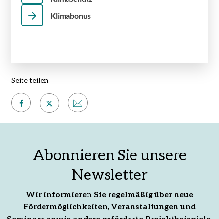
Klimabonus
Seite teilen
Auf
Per
Auf
Facebook
E-
X
teilen
Mail
teilen
Abonnieren Sie unsere
empfehlen
Newsletter
Wir informieren Sie regelmäßig über neue
Fördermöglichkeiten, Veranstaltungen und
Seminare sowie andere geförderte Projektbeispiele.