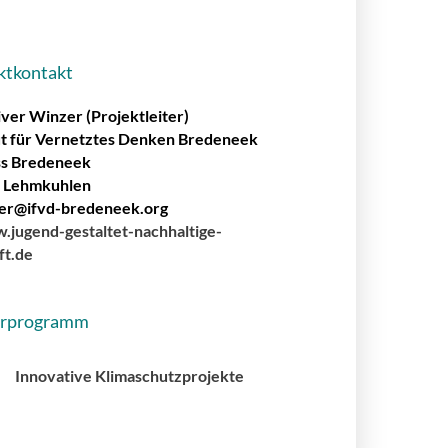
ktkontakt
iver Winzer (Projektleiter)
tut für Vernetztes Denken Bredeneek
ss Bredeneek
 Lehmkuhlen
er@ifvd-bredeneek.org
jugend-gestaltet-nachhaltige-
ft.de
erprogramm
Innovative Klimaschutzprojekte