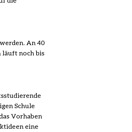
uf die
t werden. An 40
läuft noch bis
tsstudierende
ligen Schule
 das Vorhaben
ktideen eine