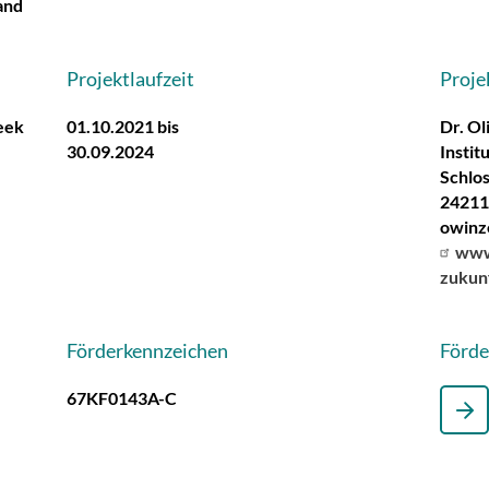
and
Projektlaufzeit
Proje
eek
01.10.2021 bis
Dr. Ol
30.09.2024
Insti
Schlo
24211
owinz
www.
zukun
Förderkennzeichen
Förd
67KF0143A-C