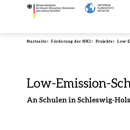
Direkt
Low-
zum
Emission-
Inhalt
Schools
in
Norddeutschland
-
Startseite
Förderung der NKI
Projekte
Low-E
Bundesministerium
für
Umwelt,
Klimaschutz,
Naturschutz
Low-Emission-Sch
und
nukleare
Sicherheit
An Schulen in Schleswig-Hols