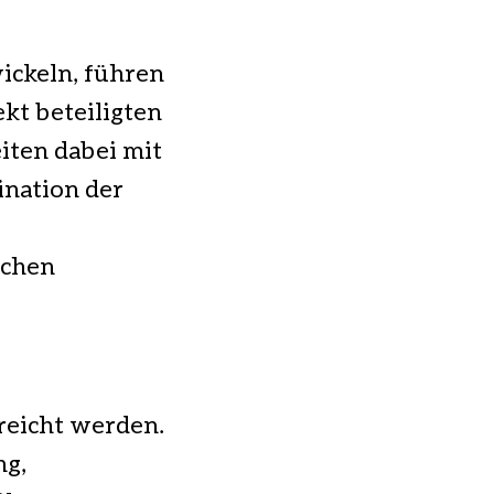
ickeln, führen
kt beteiligten
iten dabei mit
ination der
schen
rreicht werden.
ng,