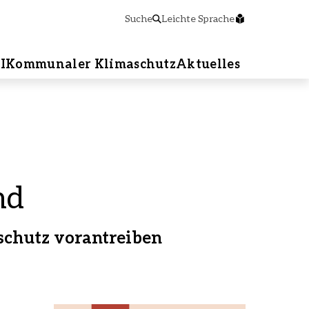
Suche
Leichte Sprache
I
Kommunaler Klimaschutz
Aktuelles
nd
schutz vorantreiben