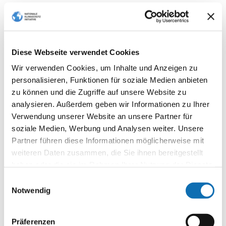
Internet verfügbar. Zwischen März 2014 und
August 2015 wurde das Informationsportal
von insgesamt knapp 7.000 Nutzerinnen und
Nutzern mit knapp 30.000 Seitenaufrufen
Diese Webseite verwendet Cookies
besucht, wobei knapp 45 Prozent aus
Deutschland stammten. Auf
Wir verwenden Cookies, um Inhalte und Anzeigen zu
StudyGreenEnergy können die Verant­
personalisieren, Funktionen für soziale Medien anbieten
wortlichen ihre Studiengänge darstellen und
zu können und die Zugriffe auf unsere Website zu
Studieninteressierte sowie Unternehmen
analysieren. Außerdem geben wir Informationen zu Ihrer
können sich mittels eines individuellen
Verwendung unserer Website an unsere Partner für
Studien­gangrankings über das Studienangebot
soziale Medien, Werbung und Analysen weiter. Unsere
informieren.
Partner führen diese Informationen möglicherweise mit
weiteren Daten zusammen, die Sie ihnen bereitgestellt
Wie ging es weiter?
haben oder die sie im Rahmen Ihrer Nutzung der Dienste
Der Online-Studienführer wurde in einer
gesammelt haben.
Anschlussphase bis zum 31. März 2017 von der
Einwilligungsauswahl
Notwendig
Nationalen Klimaschutzinitiative (NKI)
gefördert. Die Webseite ist unter
www.studygreenenergy.eu
erreichbar.
Präferenzen