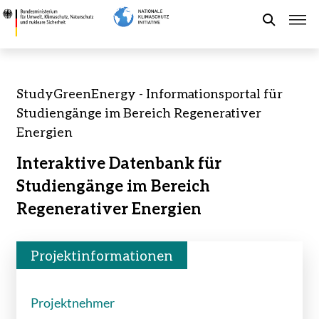
Direkt
StudyGreenEnergy
zum
-
Suche
Inhalt
Informationsportal
für
Studiengänge
Förderung der NKI
StudyGreenEnergy - Informationsportal für
im
Studiengänge im Bereich Regenerativer
Bereich
Kommunaler Klimaschutz
Energien
Regenerativer
Energien
Interaktive Datenbank für
-
Aktuelles
Studiengänge im Bereich
Bundesministerium
für
Regenerativer Energien
Umwelt,
Leichte Sprache
Klimaschutz,
Naturschutz
Projektinformationen
und
nukleare
Projektnehmer
Sicherheit