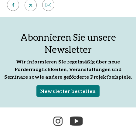
Auf
Per
Auf
Facebook
E-
X
teilen
Mail
teilen
Abonnieren Sie unsere
empfehlen
Newsletter
Wir informieren Sie regelmäßig über neue
Fördermöglichkeiten, Veranstaltungen und
Seminare sowie andere geförderte Projektbeispiele.
Newsletter bestellen