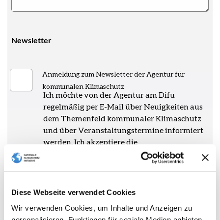
Newsletter
Anmeldung zum Newsletter der Agentur für
kommunalen Klimaschutz
Ich möchte von der Agentur am Difu
regelmäßig per E-Mail über Neuigkeiten aus
dem Themenfeld kommunaler Klimaschutz
und über Veranstaltungstermine informiert
werden. Ich akzeptiere die
Datenschutzerklärung des
BMUKN
. Ferner
akzeptiere ich, dass meine Eingaben nur für
den Zweck gespeichert werden, zu dem sie
erhoben wurden und solange vorgehalten
Diese Webseite verwendet Cookies
werden, wie sie zur Erfüllung des Services
Wir verwenden Cookies, um Inhalte und Anzeigen zu
nötig sind. Weitere Hinweise entnehmen Sie
personalisieren, Funktionen für soziale Medien anbieten