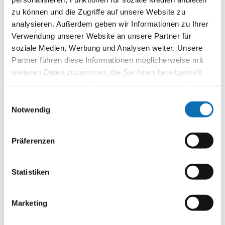
bitte der
Datenschutzerklärung
.
zu können und die Zugriffe auf unsere Website zu
analysieren. Außerdem geben wir Informationen zu Ihrer
Verwendung unserer Website an unsere Partner für
Datenschutzhinweis*
soziale Medien, Werbung und Analysen weiter. Unsere
Partner führen diese Informationen möglicherweise mit
weiteren Daten zusammen, die Sie ihnen bereitgestellt
haben oder die sie im Rahmen Ihrer Nutzung der Dienste
Zustimmung zur Datenverarbeitung
gesammelt haben.
Einwilligungsauswahl
Im Auftrag des BMUKN verarbeitet die Agentur
Notwendig
für kommunalen Klimaschutz am Difu Ihre bei
der Anmeldung zu dieser Veranstaltung
erhobenen Daten nur zur Organisation,
Präferenzen
Durchführung und Nachbereitung der
Veranstaltung.
Statistiken
Während eines Webinars werden die Angaben
zu Ihrem Namen sowie gegebenenfalls Audio-,
Video- und/oder Textaufnahmen von Ihnen
Marketing
verarbeitet, um sie den anderen
Teilnehmenden live zur Verfügung zu stellen.