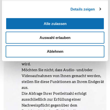
Auf diesen können auch Sie und ihr Name zu
Details zeigen
sehen, zu hören und/oder Ihre
Chatnachrichten zu lesen sein. Durch Ihre
Teilnahme an der Veranstaltung willigen Sie
Alle zulassen
darin ein, dass die benannten Daten von Ihnen
zu den benannten Zwecken zur technischen
Auswahl erlauben
Abwicklung der Veranstaltung verarbeitet
werden. Eine Speicherung und eine
Ablehnen
nachträgliche Weiterverarbeitung finden nicht
statt sofern das Webinar nicht aufgezeichnet
wird.
Möchten Sie nicht, dass Audio- und/oder
Videoaufnahmen von Ihnen gemacht werden,
stellen Sie diese Funktionen an Ihrem Endgerät
aus.
Die Abfrage Ihrer Postleitzahl erfolgt
ausschließlich zur Erfüllung einer
Nachweispflicht gegenüber dem