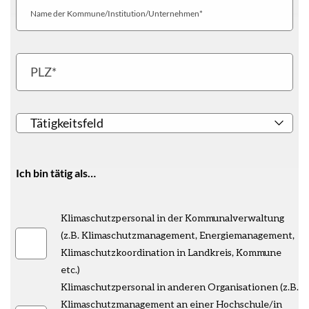
Name
der
Kommune/Institution/Unternehmen
PLZ
Tätigkeitsfeld
Ich bin tätig als…
Ich
Klimaschutzpersonal in der Kommunalverwaltung
bin
(z.B. Klimaschutzmanagement, Energiemanagement,
tätig
Klimaschutzkoordination in Landkreis, Kommune
als...
etc.)
Klimaschutzpersonal in anderen Organisationen (z.B.
Klimaschutzmanagement an einer Hochschule/in