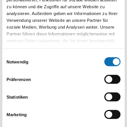
bitte der
Datenschutzerklärung
.
zu können und die Zugriffe auf unsere Website zu
analysieren. Außerdem geben wir Informationen zu Ihrer
Verwendung unserer Website an unsere Partner für
Datenschutzhinweis*
soziale Medien, Werbung und Analysen weiter. Unsere
Partner führen diese Informationen möglicherweise mit
weiteren Daten zusammen, die Sie ihnen bereitgestellt
haben oder die sie im Rahmen Ihrer Nutzung der Dienste
Zustimmung zur Datenverarbeitung
gesammelt haben.
Einwilligungsauswahl
Im Auftrag des BMUKN verarbeitet die Agentur
Notwendig
für kommunalen Klimaschutz am Difu Ihre bei
der Anmeldung zu dieser Veranstaltung
erhobenen Daten nur zur Organisation,
Präferenzen
Durchführung und Nachbereitung der
Veranstaltung.
Statistiken
Während eines Webinars werden die Angaben
zu Ihrem Namen sowie gegebenenfalls Audio-,
Video- und/oder Textaufnahmen von Ihnen
Marketing
verarbeitet, um sie den anderen
Teilnehmenden live zur Verfügung zu stellen.