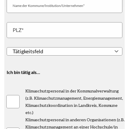
Name
der
Kommune/Institution/Unternehmen
PLZ
Tätigkeitsfeld
Ich bin tätig als…
Ich
Klimaschutzpersonal in der Kommunalverwaltung
bin
(z.B. Klimaschutzmanagement, Energiemanagement,
tätig
Klimaschutzkoordination in Landkreis, Kommune
als...
etc.)
Klimaschutzpersonal in anderen Organisationen (z.B.
Klimaschutzmanagement an einer Hochschule/in