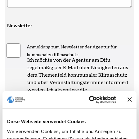
Newsletter
Anmeldung zum Newsletter der Agentur für
kommunalen Klimaschutz
Ich möchte von der Agentur am Difu
regelmäßig per E-Mail über Neuigkeiten aus
dem Themenfeld kommunaler Klimaschutz
und über Veranstaltungstermine informiert
werden. Ich akzeptiere die
Datenschutzerklärung des
BMUKN
. Ferner
akzeptiere ich, dass meine Eingaben nur für
den Zweck gespeichert werden, zu dem sie
erhoben wurden und solange vorgehalten
Diese Webseite verwendet Cookies
werden, wie sie zur Erfüllung des Services
Wir verwenden Cookies, um Inhalte und Anzeigen zu
nötig sind. Weitere Hinweise entnehmen Sie
personalisieren, Funktionen für soziale Medien anbieten