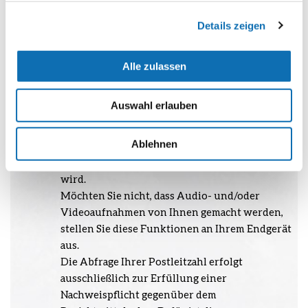
Auf diesen können auch Sie und ihr Name zu
Details zeigen
sehen, zu hören und/oder Ihre
Chatnachrichten zu lesen sein. Durch Ihre
Teilnahme an der Veranstaltung willigen Sie
Alle zulassen
darin ein, dass die benannten Daten von Ihnen
zu den benannten Zwecken zur technischen
Auswahl erlauben
Abwicklung der Veranstaltung verarbeitet
werden. Eine Speicherung und eine
Ablehnen
nachträgliche Weiterverarbeitung finden nicht
statt sofern das Webinar nicht aufgezeichnet
wird.
Möchten Sie nicht, dass Audio- und/oder
Videoaufnahmen von Ihnen gemacht werden,
stellen Sie diese Funktionen an Ihrem Endgerät
aus.
Die Abfrage Ihrer Postleitzahl erfolgt
ausschließlich zur Erfüllung einer
Nachweispflicht gegenüber dem