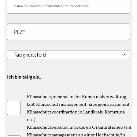
Name
der
Kommune/Institution/Unternehmen
PLZ
Tätigkeitsfeld
Ich bin tätig als…
Ich
Klimaschutzpersonal in der Kommunalverwaltung
bin
(z.B. Klimaschutzmanagement, Energiemanagement,
tätig
Klimaschutzkoordination in Landkreis, Kommune
als...
etc.)
Klimaschutzpersonal in anderen Organisationen (z.B.
Klimaschutzmanagement an einer Hochschule/in