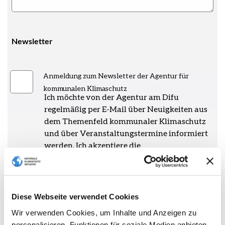
Newsletter
Anmeldung zum Newsletter der Agentur für
kommunalen Klimaschutz
Ich möchte von der Agentur am Difu
regelmäßig per E-Mail über Neuigkeiten aus
dem Themenfeld kommunaler Klimaschutz
und über Veranstaltungstermine informiert
werden. Ich akzeptiere die
Datenschutzerklärung des
BMUKN
. Ferner
akzeptiere ich, dass meine Eingaben nur für
den Zweck gespeichert werden, zu dem sie
erhoben wurden und solange vorgehalten
Diese Webseite verwendet Cookies
werden, wie sie zur Erfüllung des Services
Wir verwenden Cookies, um Inhalte und Anzeigen zu
nötig sind. Weitere Hinweise entnehmen Sie
personalisieren, Funktionen für soziale Medien anbieten