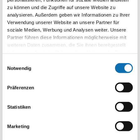
bitte der
Datenschutzerklärung
.
zu können und die Zugriffe auf unsere Website zu
analysieren. Außerdem geben wir Informationen zu Ihrer
Verwendung unserer Website an unsere Partner für
Datenschutzhinweis*
soziale Medien, Werbung und Analysen weiter. Unsere
Partner führen diese Informationen möglicherweise mit
weiteren Daten zusammen, die Sie ihnen bereitgestellt
haben oder die sie im Rahmen Ihrer Nutzung der Dienste
Zustimmung zur Datenverarbeitung
gesammelt haben.
Einwilligungsauswahl
Im Auftrag des BMUKN verarbeitet die Agentur
Notwendig
für kommunalen Klimaschutz am Difu Ihre bei
der Anmeldung zu dieser Veranstaltung
erhobenen Daten nur zur Organisation,
Präferenzen
Durchführung und Nachbereitung der
Veranstaltung.
Statistiken
Während eines Webinars werden die Angaben
zu Ihrem Namen sowie gegebenenfalls Audio-,
Video- und/oder Textaufnahmen von Ihnen
Marketing
verarbeitet, um sie den anderen
Teilnehmenden live zur Verfügung zu stellen.