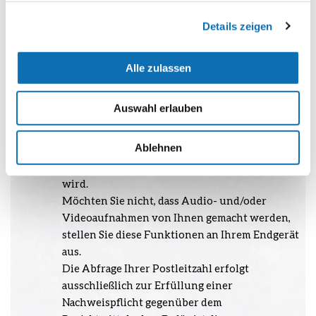
Auf diesen können auch Sie und ihr Name zu
Details zeigen
sehen, zu hören und/oder Ihre
Chatnachrichten zu lesen sein. Durch Ihre
Teilnahme an der Veranstaltung willigen Sie
Alle zulassen
darin ein, dass die benannten Daten von Ihnen
zu den benannten Zwecken zur technischen
Auswahl erlauben
Abwicklung der Veranstaltung verarbeitet
werden. Eine Speicherung und eine
Ablehnen
nachträgliche Weiterverarbeitung finden nicht
statt sofern das Webinar nicht aufgezeichnet
wird.
Möchten Sie nicht, dass Audio- und/oder
Videoaufnahmen von Ihnen gemacht werden,
stellen Sie diese Funktionen an Ihrem Endgerät
aus.
Die Abfrage Ihrer Postleitzahl erfolgt
ausschließlich zur Erfüllung einer
Nachweispflicht gegenüber dem