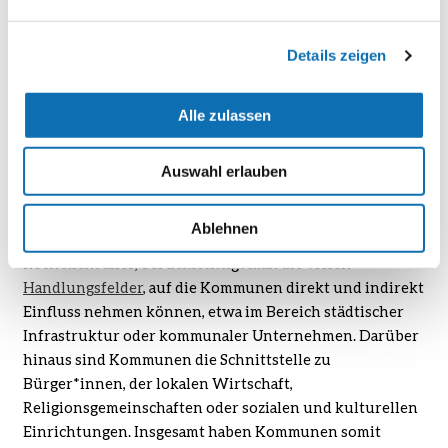
unter Einbindung von Unternehmen und
Zivilgesellschaft vorangetrieben.
Details zeigen
Vor allem in Kommunen ist das Potenzial für noch mehr
Klimaschutz enorm: Wie das Umweltbundesamt in einer
Alle zulassen
Studie zeigt, können allein mit der
Umsetzung von 38
kommunalen Klimaschutzmaßnahmen rund 100
Millionen Tonnen Treibhausgasemissionen in
Auswahl erlauben
Kommunen
bezogen auf das Jahr 2019 eingespart
werden – das entspricht einem Siebtel aller
Ablehnen
bundesdeutschen Emissionen im Jahr 2020. Und das ist
noch nicht alles, berücksichtigt man die vielen
Handlungsfelder
, auf die Kommunen direkt und indirekt
Einfluss nehmen können, etwa im Bereich städtischer
Infrastruktur oder kommunaler Unternehmen. Darüber
hinaus sind Kommunen die Schnittstelle zu
Bürger*innen, der lokalen Wirtschaft,
Religionsgemeinschaften oder sozialen und kulturellen
Einrichtungen.
Insgesamt haben Kommunen somit