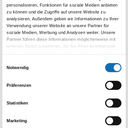
personalisieren, Funktionen für soziale Medien anbieten
Rahmenbedingungen und Handlungsspielräume für
zu können und die Zugriffe auf unsere Website zu
kommunales Klimaschutzengagement; erweitert und
analysieren. Außerdem geben wir Informationen zu Ihrer
ergänzt in Anlehnung an Difu 2017
Verwendung unserer Website an unsere Partner für
soziale Medien, Werbung und Analysen weiter. Unsere
© Agentur für kommunalen Klimaschutz
Partner führen diese Informationen möglicherweise mit
weiteren Daten zusammen, die Sie ihnen bereitgestellt
Welche Rolle spielen Kommunen bei
haben oder die sie im Rahmen Ihrer Nutzung der Dienste
der Erreichung der deutschen
gesammelt haben.
Einwilligungsauswahl
Klimaschutzziele?
Notwendig
Deutschland hat sich das Ziel gesetzt, bis 2045
Präferenzen
treibhausgasneutral zu sein. Das kann nur gelingen,
wenn Klimaschutzaktivitäten und -initiativen auf
unterschiedlichen Ebenen ineinandergreifen. Damit
Statistiken
wird der notwendige Transformationsprozess parallel
auf globaler und europäischer Ebene, auf Bundesebene,
Marketing
in den Bundesländern sowie auf kommunaler Ebene