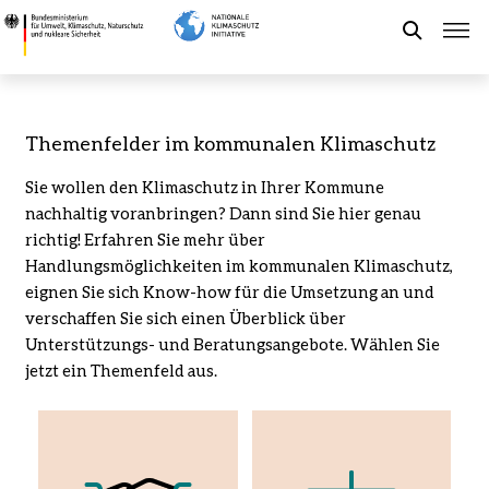
Direkt
Themenfelder
zum
im
Suche
Inhalt
kommunalen
Klimaschutz
-
Förderung der NKI
Themenfelder im kommunalen Klimaschutz
Bundesministerium
für
Sie wollen den Klimaschutz in Ihrer Kommune
Kommunaler Klimaschutz
Umwelt,
nachhaltig voranbringen? Dann sind Sie hier genau
Klimaschutz,
richtig! Erfahren Sie mehr über
Naturschutz
Aktuelles
Handlungsmöglichkeiten im kommunalen Klimaschutz,
und
eignen Sie sich Know-how für die Umsetzung an und
nukleare
verschaffen Sie sich einen Überblick über
Sicherheit
Leichte Sprache
Unterstützungs- und Beratungsangebote. Wählen Sie
jetzt ein Themenfeld aus.