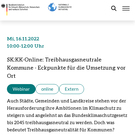
Direkt
SK:KK-
zum
Online:
Suche
Inhalt
Treibhausgasneutrale
Kommune
-
Förderung der NKI
Mi, 16.11.2022
Eckpunkte
10:00-12:00 Uhr
für
Kommunaler Klimaschutz
die
SK:KK-Online: Treibhausgasneutrale
Umsetzung
Kommune - Eckpunkte für die Umsetzung vor
vor
Aktuelles
Ort
Ort
-
Webinar
online
Extern
Bundesministerium
Leichte Sprache
für
Auch Städte, Gemeinden und Landkreise stehen vor der
Umwelt,
Herausforderung ihre Ambitionen im Klimaschutz zu
Klimaschutz,
steigern und angelehnt an das Bundesklimaschutzgesetz
Naturschutz
bis 2045 treibhausgasneutral zu werden. Doch was
und
bedeutet Treibhausgasneutralität für Kommunen?