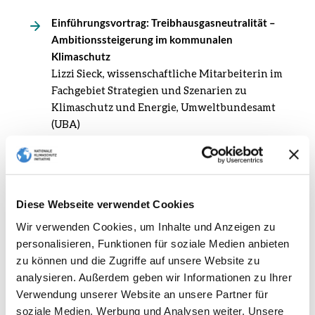
Einführungsvortrag: Treibhausgasneutralität –
Ambitionssteigerung im kommunalen
Klimaschutz
Lizzi Sieck, wissenschaftliche Mitarbeiterin im
Fachgebiet Strategien und Szenarien zu
Klimaschutz und Energie, Umweltbundesamt
(UBA)
Praxisbeispiel:
Franziska Breyer, „Freiburg auf dem Weg zur
Klimaneutralität“, Stabsstelle Klimaneutralität,
Stadt Freiburg
Diese Webseite verwendet Cookies
Los geht’s: Tipps und Förderangebote der
Wir verwenden Cookies, um Inhalte und Anzeigen zu
Kommunalrichtlinie
personalisieren, Funktionen für soziale Medien anbieten
Sophie Werdin, SK:KK
zu können und die Zugriffe auf unsere Website zu
analysieren. Außerdem geben wir Informationen zu Ihrer
Fragerunde(n)
Verwendung unserer Website an unsere Partner für
Virtuelle Stehtische mit den Referent*innen von
soziale Medien, Werbung und Analysen weiter. Unsere