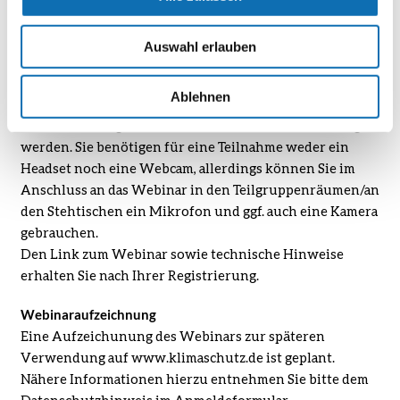
Spam-Ordner, wenn Sie nicht in kürzester Zeit Ihre
Registrierung erhalten haben sollten.
Auswahl erlauben
Organisatorische Hinweise
Ablehnen
Das Webinar kann über eine stabile Internetverbindung
– ohne vorherige Installation einer Software – verfolgt
werden. Sie benötigen für eine Teilnahme weder ein
Headset noch eine Webcam, allerdings können Sie im
Anschluss an das Webinar in den Teilgruppenräumen/an
den Stehtischen ein Mikrofon und ggf. auch eine Kamera
gebrauchen.
Den Link zum Webinar sowie technische Hinweise
erhalten Sie nach Ihrer Registrierung.
Webinaraufzeichnung
Eine Aufzeichunung des Webinars zur späteren
Verwendung auf www.klimaschutz.de ist geplant.
Nähere Informationen hierzu entnehmen Sie bitte dem
Datenschutzhinweis im Anmeldeformular.