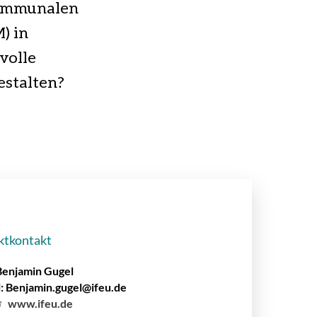
kommunalen
) in
volle
estalten?
ktkontakt
Benjamin Gugel
: Benjamin.gugel@ifeu.de
www.ifeu.de