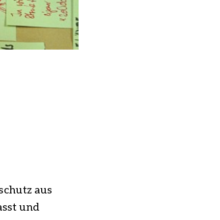
chutz aus
asst und