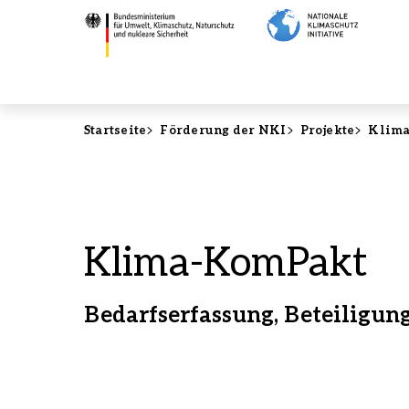
Direkt
Klima-
zum
KomPakt
Inhalt
-
Bundesministerium
für
Umwelt,
Startseite
Förderung der NKI
Projekte
Klim
Klimaschutz,
Naturschutz
und
nukleare
Sicherheit
Klima-KomPakt
Bedarfserfassung, Beteiligu