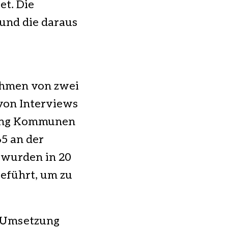
et. Die
und die daraus
ahmen von zwei
von Interviews
tzung Kommunen
5 an der
 wurden in 20
eführt, um zu
e Umsetzung