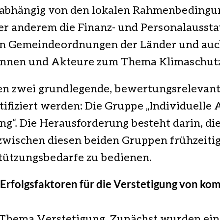
abhängig von den lokalen Rahmenbedingung
ter anderem die Finanz- und Personalausst
hen Gemeindeordnungen der Länder und auc
rinnen und Akteure zum Thema Klimaschutz
ten zwei grundlegende, bewertungsrelevan
fiziert werden: Die Gruppe „Individuelle 
g“. Die Herausforderung besteht darin, di
wischen diesen beiden Gruppen frühzeitig
tützungsbedarfe zu bedienen.
Erfolgsfaktoren für die Verstetigung von k
s Thema Verstetigung. Zunächst wurden ei