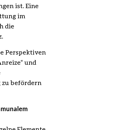
en ist. Eine
attung im
h die
.
te Perspektiven
Anreize“ und
e
 zu befördern
ommunalem
nzelne Elemente