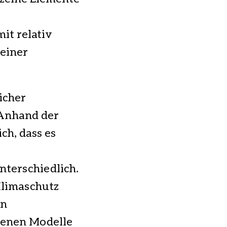
mit relativ
einer
icher
 Anhand der
h, dass es
nterschiedlich.
Klimaschutz
en
denen Modelle