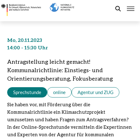
Direkt
Antragstellung
zum
leicht
Suche
Inhalt
gemacht!
Kommunalrichtlinie:
Einstiegs-
Förderung der NKI
Mo, 20.11.2023
und
14:00 - 15:30 Uhr
Orientierungsberatung,
Kommunaler Klimaschutz
Fokusberatung
Antragstellung leicht gemacht!
-
Kommunalrichtlinie: Einstiegs- und
Bundesministerium
Aktuelles
Orientierungsberatung, Fokusberatung
für
Umwelt,
Sprechstunde
online
Agentur und ZUG
Klimaschutz,
Leichte Sprache
Naturschutz
Sie haben vor, mit Förderung über die
und
Kommunalrichtlinie ein Klimaschutzprojekt
nukleare
umzusetzen und haben Fragen zum Antragsverfahren?
Sicherheit
In der Online-Sprechstunde vermitteln die Expertinnen
und Experten von der Agentur für kommunalen