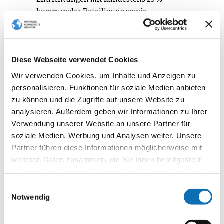
kommunaler Beteiligung sowie
Zweckverbände, an denen Kommunen
beteiligt sind,
an Hochschulen,
Diese Webseite verwendet Cookies
Religionsgemeinschaften,
Wir verwenden Cookies, um Inhalte und Anzeigen zu
Ggf. Vertreter und Vertreterinnen weiterer
personalisieren, Funktionen für soziale Medien anbieten
antragsberechtigter Einrichtungen. (Sie fragen
zu können und die Zugriffe auf unsere Website zu
sich: Ist meine Organisation antragsberechtigt?
analysieren. Außerdem geben wir Informationen zu Ihrer
- Schauen Sie gern ab Seite 36 nach in der
Verwendung unserer Website an unsere Partner für
Kommunalrichtlinie)
soziale Medien, Werbung und Analysen weiter. Unsere
Partner führen diese Informationen möglicherweise mit
weiteren Daten zusammen, die Sie ihnen bereitgestellt
haben oder die sie im Rahmen Ihrer Nutzung der Dienste
Veranstalter
gesammelt haben.
Einwilligungsauswahl
Diese Veranstaltung führt die
Agentur für kommunalen
Notwendig
Klimaschutz
im Rahmen der Nationalen
Klimaschutzinitiative (NKI)
in Kooperation mit der
Zukunft - Umwelt - Gesellschaft gGmbH (ZUG)