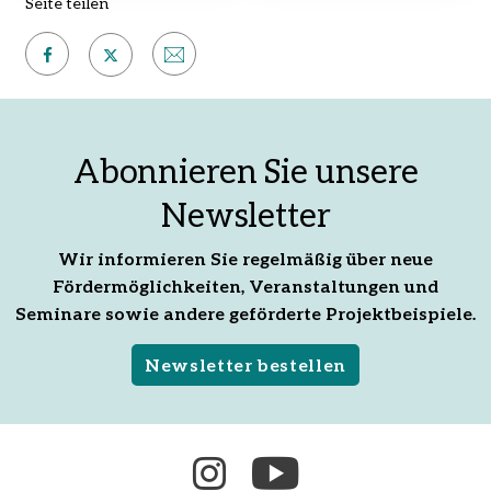
Seite teilen
Auf
Per
Auf
Facebook
E-
X
teilen
Mail
teilen
Abonnieren Sie unsere
empfehlen
Newsletter
Wir informieren Sie regelmäßig über neue
Fördermöglichkeiten, Veranstaltungen und
Seminare sowie andere geförderte Projektbeispiele.
Newsletter bestellen