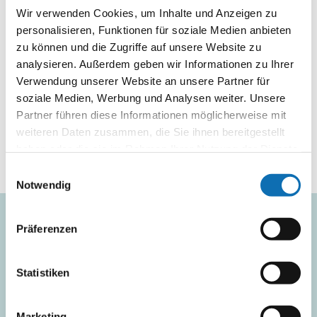
und
Verankerung. Mit dem Themenaufruf „Impulsprojekte für
Wir verwenden Cookies, um Inhalte und Anzeigen zu
nukleare
den Klimaschutz“ werden Projekte gesucht, die konkrete
personalisieren, Funktionen für soziale Medien anbieten
Sicherheit
und bislang unerschlossene Klimaschutzpotenziale zur
zu können und die Zugriffe auf unsere Website zu
Wirkung bringen.
analysieren. Außerdem geben wir Informationen zu Ihrer
Verwendung unserer Website an unsere Partner für
soziale Medien, Werbung und Analysen weiter. Unsere
Partner führen diese Informationen möglicherweise mit
weiteren Daten zusammen, die Sie ihnen bereitgestellt
haben oder die sie im Rahmen Ihrer Nutzung der Dienste
Zur Veranstaltung anmelden
gesammelt haben.
Einwilligungsauswahl
Zum Kalender hinzufügen
Notwendig
Präferenzen
Abonnieren Sie unsere
Newsletter
Statistiken
Wir informieren Sie regelmäßig über neue
Fördermöglichkeiten, Veranstaltungen und
Marketing