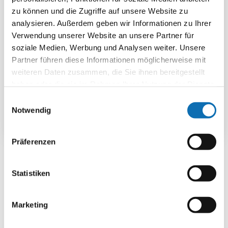
zu können und die Zugriffe auf unsere Website zu
analysieren. Außerdem geben wir Informationen zu Ihrer
Technischer Annex der Kommunalrichtlinie:
Verwendung unserer Website an unsere Partner für
inhaltliche und technische Mindestanforderungen
soziale Medien, Werbung und Analysen weiter. Unsere
pdf | 318.30 KB
Partner führen diese Informationen möglicherweise mit
Download
weiteren Daten zusammen, die Sie ihnen bereitgestellt
haben oder die sie im Rahmen Ihrer Nutzung der Dienste
gesammelt haben.
Einwilligungsauswahl
Notwendig
Präferenzen
Statistiken
Ihr Ansprechpartner
Zukunft – Umwelt –
Marketing
Gesellschaft (ZUG) gGmbH