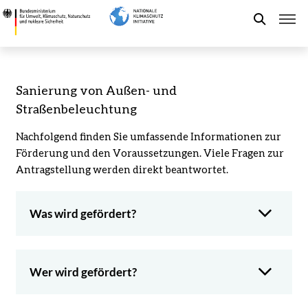
Direkt
4.2.1
zum
Sanierung
Suche
Inhalt
von
Außen-
und
Förderung der NKI
Sanierung von Außen- und
Straßenbeleuchtung
Straßenbeleuchtung
-
Kommunaler Klimaschutz
Bundesministerium
Nachfolgend finden Sie umfassende Informationen zur
für
Förderung und den Voraussetzungen. Viele Fragen zur
Umwelt,
Aktuelles
Antragstellung werden direkt beantwortet.
Klimaschutz,
Naturschutz
und
Leichte Sprache
Was wird gefördert?
nukleare
Sicherheit
Wer wird gefördert?