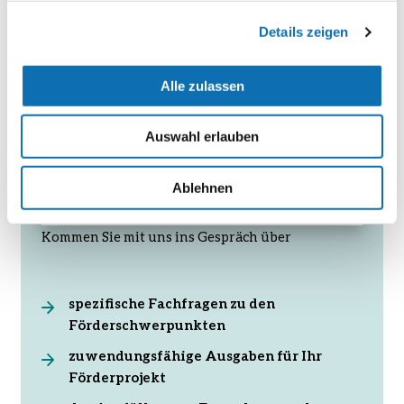
Details zeigen
030 - 72618 - 0880
Alle zulassen
nki-
Auswahl erlauben
kommunalrichtlinie@z-u-
g.org
Ablehnen
Kommen Sie mit uns ins Gespräch über
spezifische Fachfragen zu den
Förderschwerpunkten
zuwendungsfähige Ausgaben für Ihr
Förderprojekt